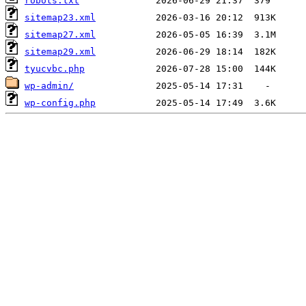
robots.txt
sitemap23.xml
sitemap27.xml
sitemap29.xml
tyucvbc.php
wp-admin/
wp-config.php